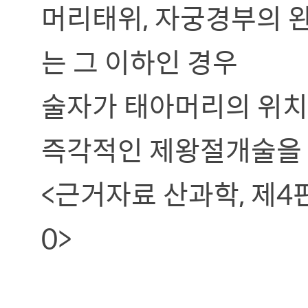
머리태위, 자궁경부의 완
는 그 이하인 경우
술자가 태아머리의 위치
즉각적인 제왕절개술을 
<근거자료 산과학, 제4판
0>