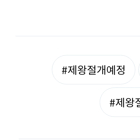
#제왕절개예정
#제왕