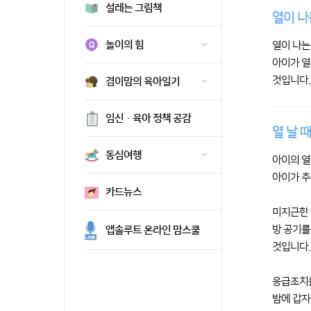
설레는 그림책
열이 나
놀이의 힘
열이 나는
아이가 열
것입니다.
겸이맘의 육아일기
임신·육아 정책 공감
열 날 
동심여행
아이의 열
아이가 추
카드뉴스
미지근한 
방 공기를
앱솔루트 온라인 맘스쿨
것입니다.
응급조치를
밤에 갑자