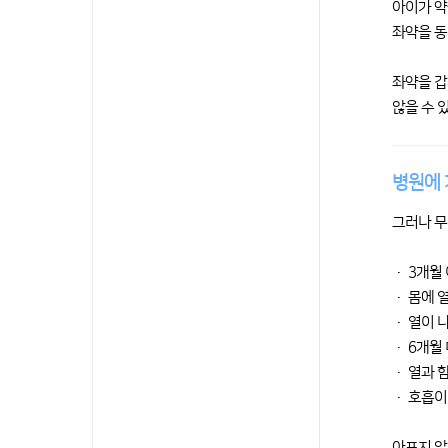
아이가 약
좌약을 동
좌약을 갑
않을 수 
병원에 
그러나 무
· 3개월
· 몸에 
· 열이 
· 6개월
· 열과 
· 호흡이
아프지 않