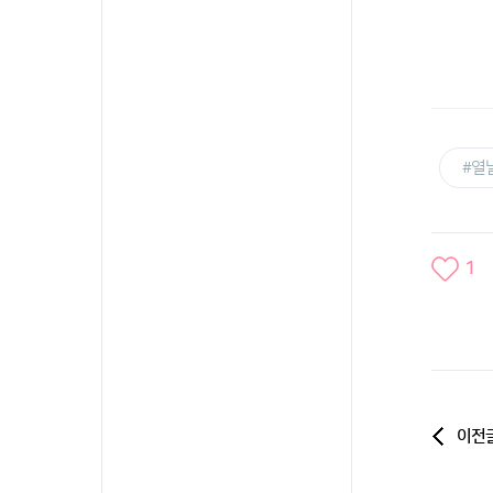
#열
1
이전