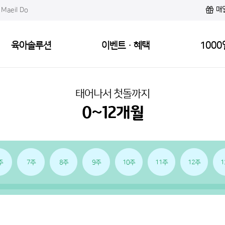
매
Maeil Do
육아솔루션
이벤트·혜택
1000
태어나서 첫돌까지
주
7주
8주
9주
10주
11주
12주
1