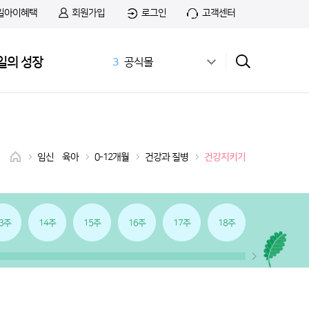
일아이혜택
회원가입
로그인
고객센터
2
스틱
일의 성장
3
공식몰
4
상하목장
5
첫돌
6
아이간식
7
앱솔루트
8
치즈
임신•육아
0-12개월
건강과 질병
건강지키기
9
첫우유
10
앱솔루트 샘플신청
1
무료샘플
3주
14주
15주
16주
17주
18주
19주