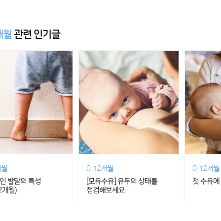
개월
관련 인기글
개월
0-12개월
0-12개월
인 발달의 특성
[모유수유] 유두의 상태를
첫 수유에
12개월)
점검해보세요