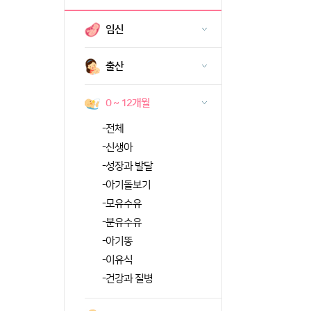
임신
출산
0 ~ 12개월
-
전체
-
신생아
-
성장과 발달
-
아기돌보기
-
모유수유
-
분유수유
-
아기똥
-
이유식
-
건강과 질병