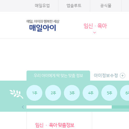
매일유업
앱솔루트
공식몰
임신·육아
아이정보수정
우리 아이에게 딱 맞는 맞춤 정보
1주
2주
3주
4주
5주
6
임신 · 육아 맞춤정보