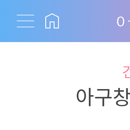
0
아구창