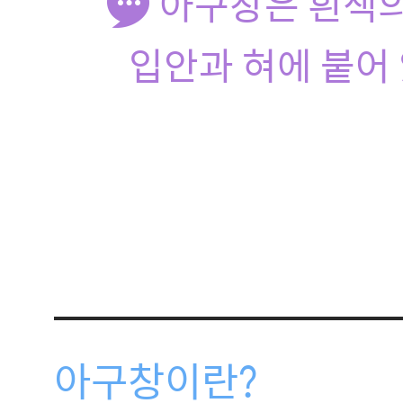
아구창은 흰색의
입안과 혀에 붙어
아구창이란?