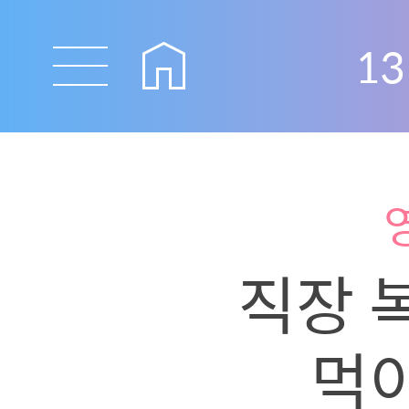
13
직장 
먹