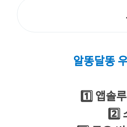
알똥달똥 우
1️⃣ 앱솔
2️