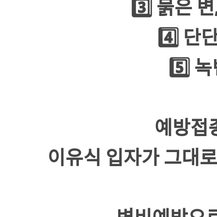
3️⃣ 묽은
4️⃣ 
5️⃣
예방접종
이유식 입자가 그대로
변비예방으로