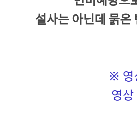
설사는 아닌데 묽은
※ 영
영상 