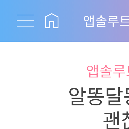
앱솔루트
앱솔루
알똥달
괜