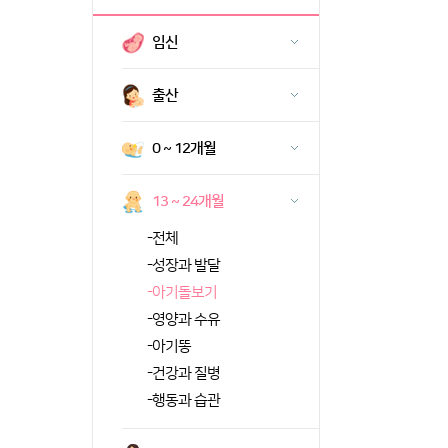
임신
출산
0 ~ 12개월
13 ~ 24개월
-
전체
-
성장과 발달
-
아기돌보기
-
영양과 수유
-
아기똥
-
건강과 질병
-
행동과 습관