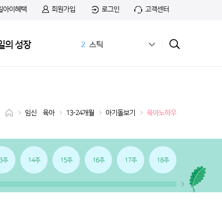
일아이혜택
회원가입
로그인
고객센터
1
무료샘플
일의 성장
2
스틱
3
공식몰
4
상하목장
5
첫돌
6
아이간식
7
앱솔루트
임신•육아
13-24개월
아기돌보기
육아노하우
8
치즈
9
첫우유
10
앱솔루트 샘플신청
3주
14주
15주
16주
17주
18주
19주