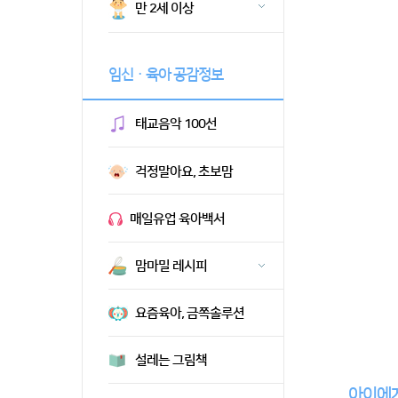
만 2세 이상
임신ㆍ육아 공감정보
태교음악 100선
걱정말아요, 초보맘
매일유업 육아백서
맘마밀 레시피
요즘육아, 금쪽솔루션
설레는 그림책
아이에게