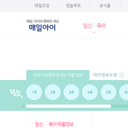
매일유업
앱솔루트
공식몰
임신·육아
아이정보수정
우리 아이에게 딱 맞는 맞춤 정보
1주
2주
3주
4주
5주
6
임신 · 육아 맞춤정보