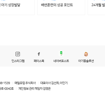
월 아기 성장발달
배변훈련의 성공 포인트
24개월 
인스타그램
페이스북
네이버포스트
아기똥솔루션
88-1539
매일유업 주식회사
대표이사 김선희, 이인기
로-0040호
개인정보 관리 책임자
김영은