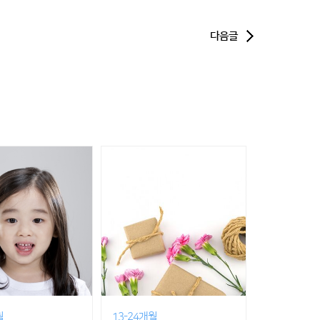
다음글
월
13-24개월