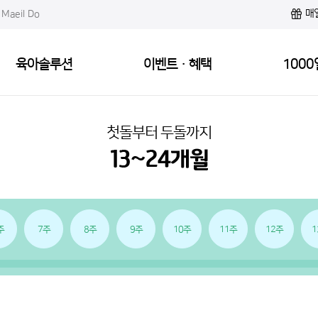
매
Maeil Do
육아솔루션
이벤트·혜택
1000
첫돌부터 두돌까지
주
7주
8주
9주
10주
11주
12주
1