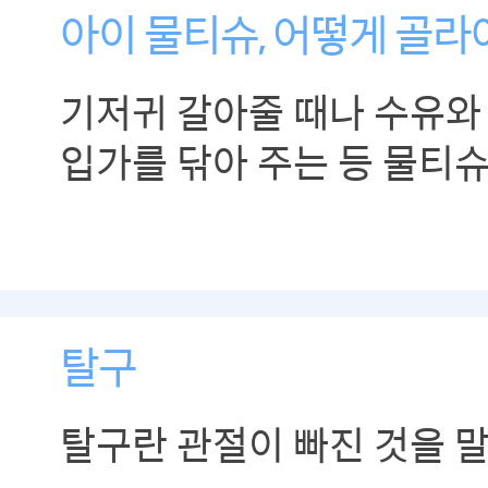
아이 물티슈, 어떻게 골라
기저귀 갈아줄 때나 수유와
입가를 닦아 주는 등 물티
민감한 부위에 자주 닿는 
그러므로 물티슈를 고를 때
안전한지, 자극을 최소화한
꼼꼼히 따져 보세요.
탈구
탈구란 관절이 빠진 것을 