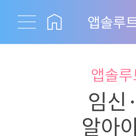
앱솔루트
앱솔루
임신
알아야