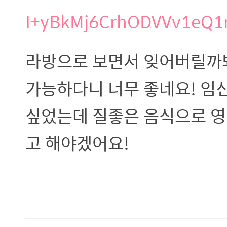
I+yBkMj6CrhODVVv1eQ1r
라방으로 보면서 잊어버릴까
가능하다니 너무 좋네요! 임
싶었는데 질좋은 음식으로 영
고 해야겠어요!