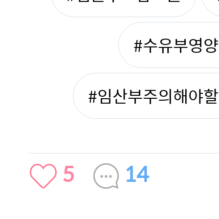
#수유부영
#임산부주의해야
5
14