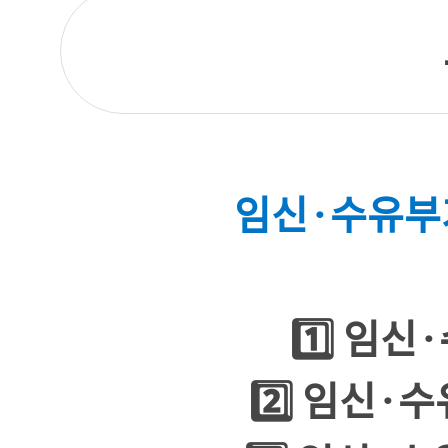
임신·수유부
1️⃣ 임신
·
2️⃣ 임신·