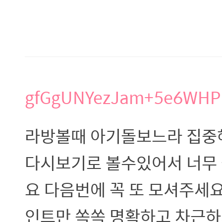
gfGgUNYezJam+5e6WHP
라방볼때 아기돌보느라 집중
다시보기로 볼수있어서 너무 
요 다음번에 꼭 또 모셔주세요
인트만 쏙쏙 명확하고 차근하