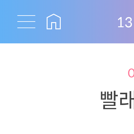
13
빨래