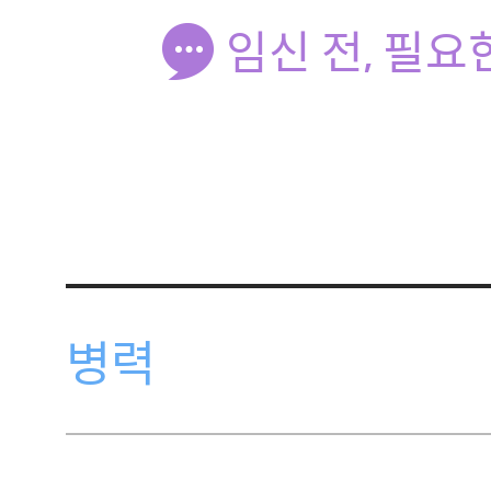
임신 전, 필
병력