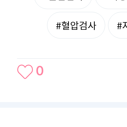
#혈압검사
#
0