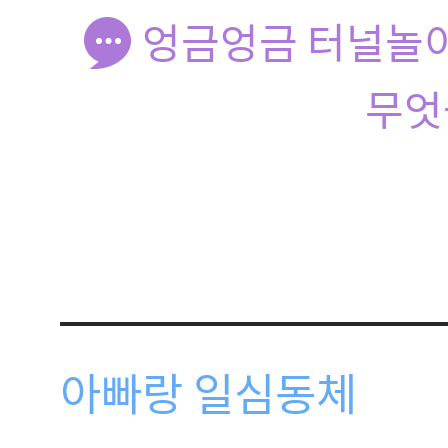
엉금엉금 터널놀이,
무엇
아빠랑 일심동체