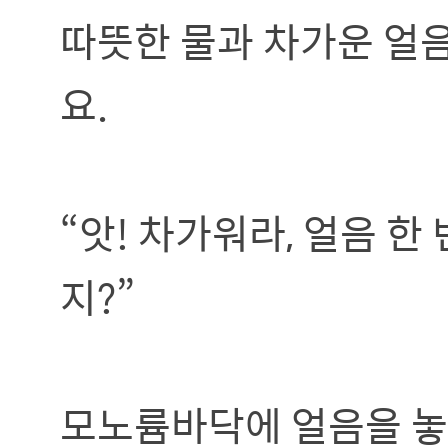
따뜻한 물과 차가운 얼
요.
“앗! 차가워라, 얼음 한
지?”
모노륨바닥에 얼음을 놓