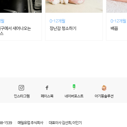
개월
0-12개월
0-12개월
기구에서 새어나오는
장난감 청소하기
배꼽
스
인스타그램
페이스북
네이버포스트
아기똥솔루션
88-1539
매일유업 주식회사
대표이사 김선희, 이인기