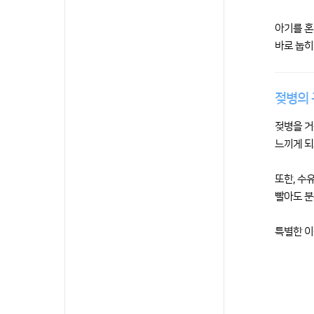
아기를 혼
바로 눕히
젖병의 
젖병을 거
느끼게 되
또한, 수
빨아도 분
특별한 이