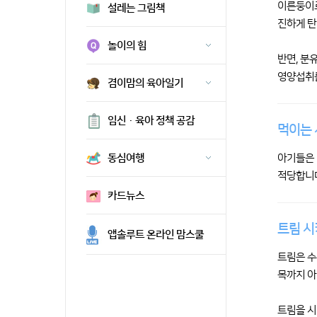
이른둥이로
설레는 그림책
진하게 탄
놀이의 힘
반면, 분
영양섭취를
겸이맘의 육아일기
임신·육아 정책 공감
먹이는 
아기들은 
동심여행
적당합니
카드뉴스
트림 시
앱솔루트 온라인 맘스쿨
트림은 수
목까지 아
트림을 시