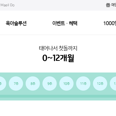
매
Maeil Do
육아솔루션
이벤트·혜택
1000
태어나서 첫돌까지
주
7주
8주
9주
10주
11주
12주
1