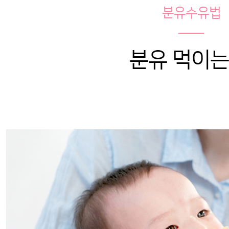
분유수유법
분유 먹이는