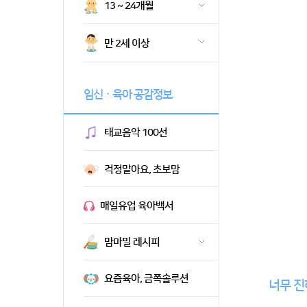
13 ~ 24개월
만 2세 이상
임신ㆍ육아 공감정보
태교음악 100선
걱정말아요, 초보맘
매일유업 육아백서
맘마밀 레시피
요즘육아, 금쪽솔루션
너무 진