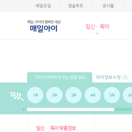
매일유업
앱솔루트
공식몰
임신·육아
아이정보수정
우리 아이에게 딱 맞는 맞춤 정보
1주
2주
3주
4주
5주
6
임신 · 육아 맞춤정보