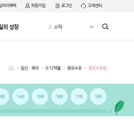
일아이혜택
회원가입
로그인
고객센터
1
무료샘플
일의 성장
2
스틱
3
공식몰
4
상하목장
5
첫돌
6
아이간식
7
앱솔루트
임신•육아
0-12개월
분유수유
분유수유법
8
치즈
9
첫우유
10
앱솔루트 샘플신청
3주
14주
15주
16주
17주
18주
19주