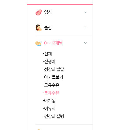
임신
출산
0 ~ 12개월
-
전체
-
신생아
-
성장과 발달
-
아기돌보기
-
모유수유
-
분유수유
-
아기똥
-
이유식
-
건강과 질병