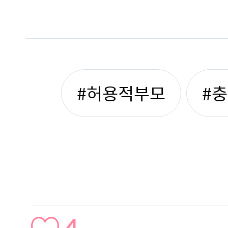
#허용적부모
#
4