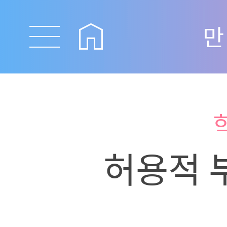
만
허용적 