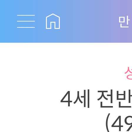
만
4세 전
(4