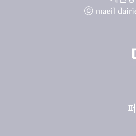
ⓒ maeil dairie