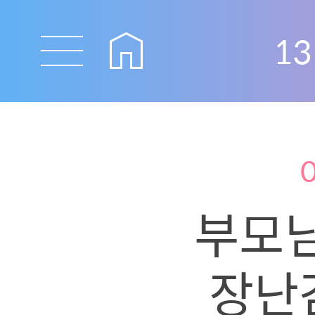
13
부모
장난