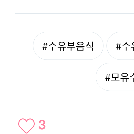
#수유부음식
#수
#모유
3