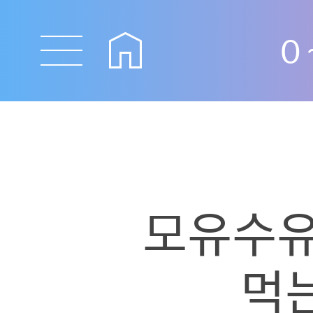
0
모유수유
먹는