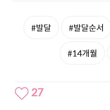
#발달
#발달순서
#14개월
27