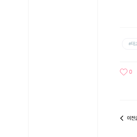
#태
0
이전