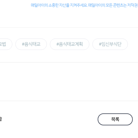
매일아이의 소중한 자산을 지켜주세요. 매일아이의 모든 콘텐츠는 저작권의
교법
#음식태교
#음식태교계획
#임신부식단
글
목록