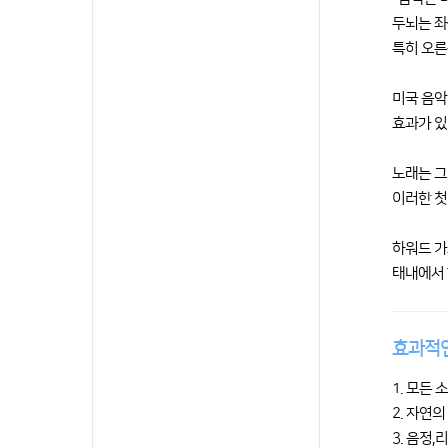
두뇌는 좌
특히 오른
미국 음악 
효과가 있
노래는 그
이러한 첫
하워드 가
태내에서 
효과적
1. 모든
2. 자연
3. 음정