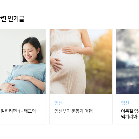
련 인기글
임신
임신
잘하려면 1 – 태교의
임신부의 운동과 여행
여름철 임
먹거리와 