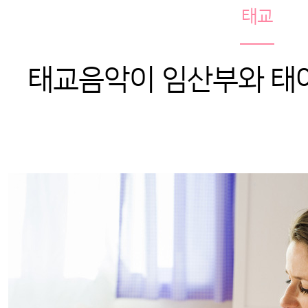
태교
태교음악이 임산부와 태