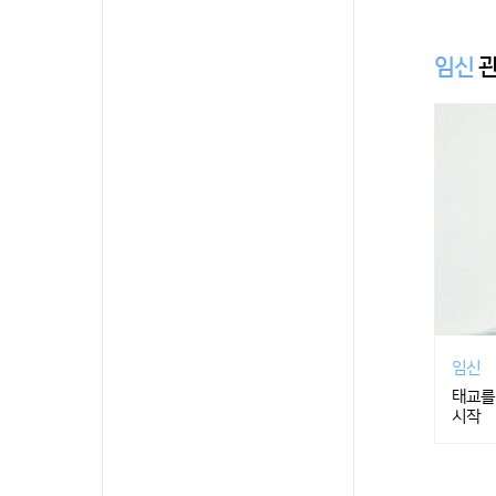
임신
관
임신
태교를 
시작