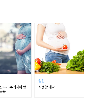
임신
신부가 주의해야 할
식생활 태교
목욕