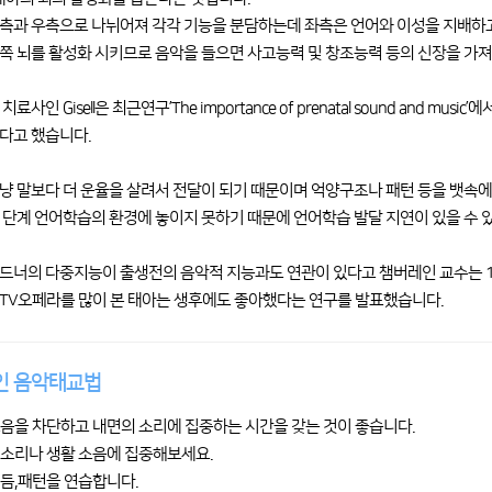
측과 우측으로 나뉘어져 각각 기능을 분담하는데 좌측은 언어와 이성을 지배하고
쪽 뇌를 활성화 시키므로 음악을 들으면 사고능력 및 창조능력 등의 신장을 가져
치료사인 Gisell은 최근연구’The importance of prenatal sound an
다고 했습니다.
냥 말보다 더 운율을 살려서 전달이 되기 때문이며 억양구조나 패턴 등을 뱃속에
 단계 언어학습의 환경에 놓이지 못하기 때문에 언어학습 발달 지연이 있을 수 
드너의 다중지능이 출생전의 음악적 지능과도 연관이 있다고 챔버레인 교수는 1998년
TV오페라를 많이 본 태아는 생후에도 좋아했다는 연구를 발표했습니다.
인 음악태교법
 소음을 차단하고 내면의 소리에 집중하는 시간을 갖는 것이 좋습니다.
의 소리나 생활 소음에 집중해보세요.
,리듬,패턴을 연습합니다.