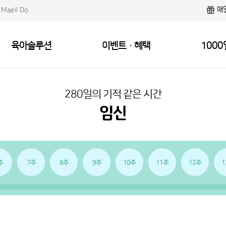
매
Maeil Do
육아솔루션
이벤트·혜택
1000
280일의 기적 같은 시간
주
7주
8주
9주
10주
11주
12주
1