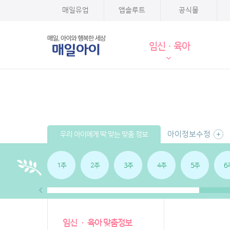
매일유업
앱솔루트
공식몰
임신·육아
아이정보수정
우리 아이에게 딱 맞는 맞춤 정보
1주
2주
3주
4주
5주
6
임신 · 육아 맞춤정보