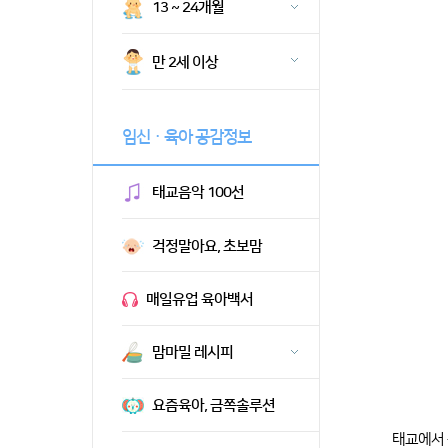
13 ~ 24개월
만 2세 이상
임신ㆍ육아 공감정보
태교음악 100선
걱정말아요, 초보맘
매일유업 육아백서
맘마밀 레시피
요즘육아, 금쪽솔루션
태교에서 