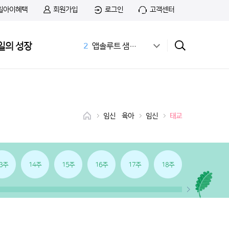
일아이혜택
회원가입
로그인
고객센터
1
무료샘플
일의 성장
2
앱솔루트 샘플신청
3
공식몰
4
상하목장
5
첫돌
6
아이간식
7
01:14 03:01
임신•육아
임신
태교
8
치즈
9
첫우유
10
36개월 아기 발달
3주
14주
15주
16주
17주
18주
19주