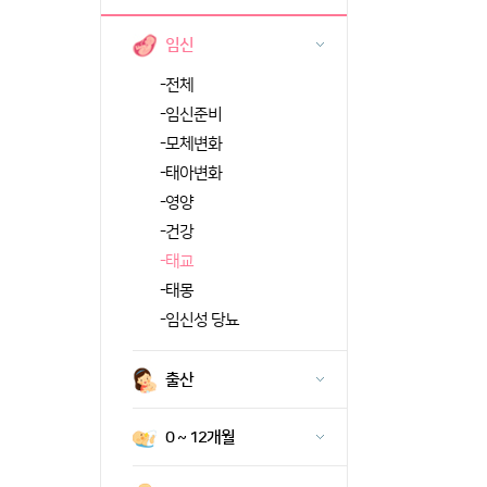
임신
-
전체
-
임신준비
-
모체변화
-
태아변화
-
영양
-
건강
-
태교
-
태몽
-
임신성 당뇨
출산
0 ~ 12개월