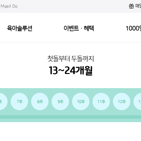
매
Maeil Do
육아솔루션
이벤트·혜택
1000
첫돌부터 두돌까지
주
7주
8주
9주
10주
11주
12주
1