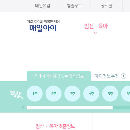
매일유업
앱솔루트
공식몰
임신·육아
아이정보수정
우리 아이에게 딱 맞는 맞춤 정보
1주
2주
3주
4주
5주
6
임신 · 육아 맞춤정보