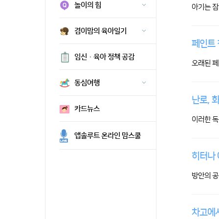
놀이의 힘
아기는 잠
겸이맘의 육아일기
페인트 
임신·육아 정책 공감
오래된 페
동심여행
난로, 
카드뉴스
이러한 독
앱솔루트 온라인 맘스쿨
히터나 
방안의 공
차고에서