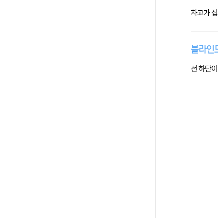
차고가 집
블라인드
선 하단이