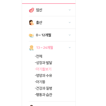
임신
출산
0 ~ 12개월
13 ~ 24개월
-
전체
-
성장과 발달
-
아기돌보기
-
영양과 수유
-
아기똥
-
건강과 질병
-
행동과 습관