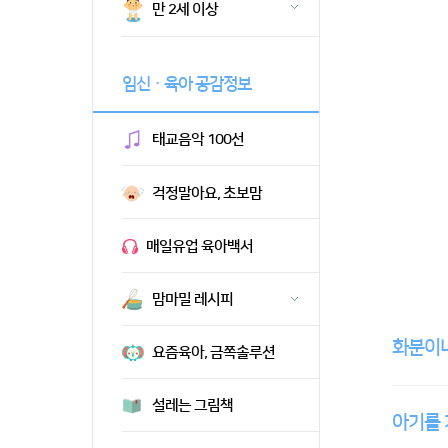
만 2세 이상
임신ㆍ육아 공감정보
태교음악 100선
걱정말아요, 초보맘
매일유업 육아백서
맘마밀 레시피
화분이나
요즘육아, 금쪽솔루션
설레는 그림책
아기를 