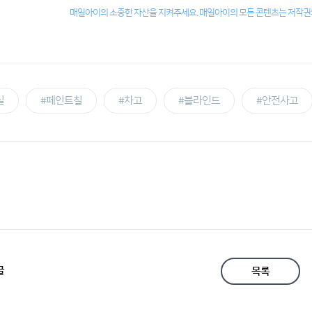
매일아이의 소중한 자산을 지켜주세요. 매일아이의 모든 콘텐츠는 저작권의
실
#페인트칠
#차고
#블라인드
#안전사고
글
목록