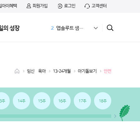
일아이혜택
회원가입
로그인
고객센터
1
무료샘플
일의 성장
2
앱솔루트 샘플신청
3
공식몰
4
상하목장
5
첫돌
6
아이간식
7
홀더
임신•육아
13-24개월
아기돌보기
안전
8
치즈
9
첫우유
10
166화
3주
14주
15주
16주
17주
18주
19주