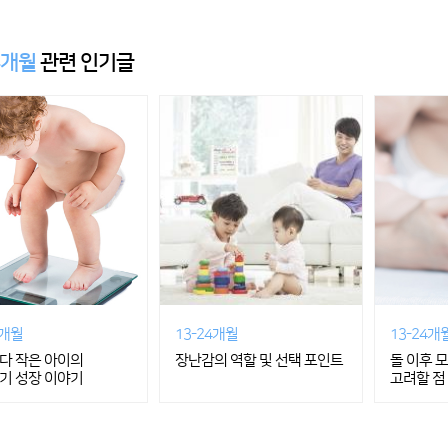
4개월
관련 인기글
4개월
13-24개월
13-24개
다 작은 아이의
장난감의 역할 및 선택 포인트
돌 이후 모
기 성장 이야기
고려할 점