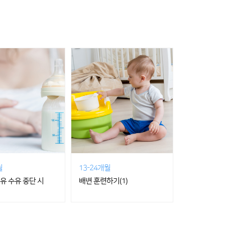
월
13-24개월
유 수유 중단 시
배변 훈련하기(1)