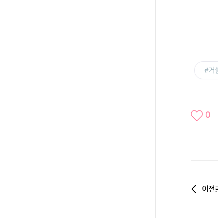
#거
0
이전