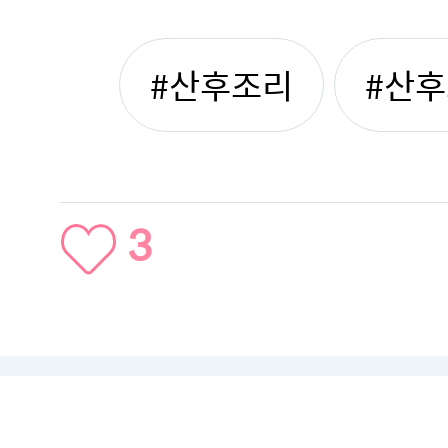
#산후조리
#산
3