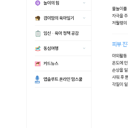
놀이의 힘
물놀이를 
자극을 주
겸이맘의 육아일기
저월령의 
임신·육아 정책 공감
피부 진
동심여행
야외활동 
온도에 민
카드뉴스
손상을 일
샤워 후 
앱솔루트 온라인 맘스쿨
각질이 일