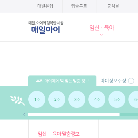
매일유업
앱솔루트
공식몰
임신·육아
아이정보수정
우리 아이에게 딱 맞는 맞춤 정보
1주
2주
3주
4주
5주
6
임신 · 육아 맞춤정보