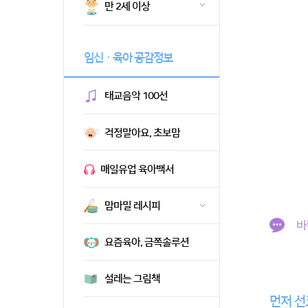
만 2세 이상
임신ㆍ육아 공감정보
태교음악 100선
걱정말아요, 초보맘
매일유업 육아백서
맘마밀 레시피
바
요즘육아, 금쪽솔루션
설레는 그림책
먼저 선