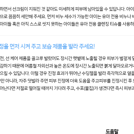
하면서 선크림이 지워진 것 같아도 미세하게 피부에 남아있을 수 있답니다. 아
므로 꼼꼼히 세안해 주세요. 먼저 비누 세수가 가능한 아이는 유아 전용 비누나 
아이들 혹은 아직 스스로 씻지 못하는 아이들은 유아 전용 클렌징 티슈를 사용하
정을 먼저 시켜 주고 보습 제품을 발라 주세요!
전, 선 케어 제품을 골고루 발랐어도 장시간 햇볕에 노출될 경우 피부가 벌겋게
감하기 때문에 여름철 자외선과 높은 온도에 장시간 노출되면 붉게 달아오르거나, 
으킬 수 있답니다. 이럴 경우 진정 효과가 뛰어난 수딩젤을 발라 즉각적으로 열
뿐만 아니라, 자주 덧발라 주면 피부 진정에 더욱 도움을 주고피부를 진정시킨 후
어난다면 저절로 떨어질 때까지 기다려 주고, 수포(물집)가 생겼다면 즉시 피부
도움말