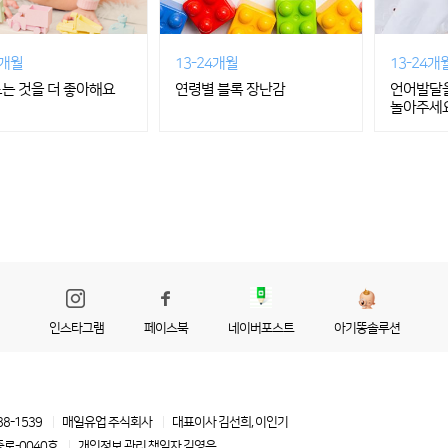
4개월
13-24개월
13-24개
노는 것을 더 좋아해요
연령별 블록 장난감
언어발달을
놀아주세요! 
인스타그램
페이스북
네이버포스트
아기똥솔루션
88-1539
매일유업 주식회사
대표이사 김선희, 이인기
로-0040호
개인정보 관리 책임자
김영은