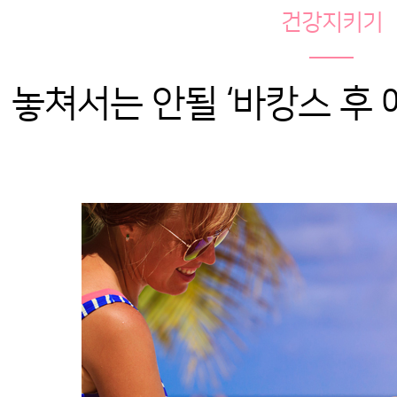
건강지키기
놓쳐서는 안될 ‘바캉스 후 애