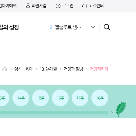
일아이혜택
회원가입
로그인
고객센터
1
무료샘플
일의 성장
2
앱솔루트 샘플신청
3
공식몰
4
상하목장
5
첫돌
6
아이간식
7
01:14 03:01
임신•육아
13-24개월
건강과 질병
건강지키기
8
치즈
9
첫우유
10
36개월 아기 발달
3주
14주
15주
16주
17주
18주
19주