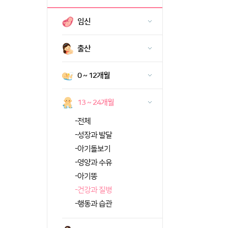
임신
출산
0 ~ 12개월
13 ~ 24개월
-
전체
-
성장과 발달
-
아기돌보기
-
영양과 수유
-
아기똥
-
건강과 질병
-
행동과 습관