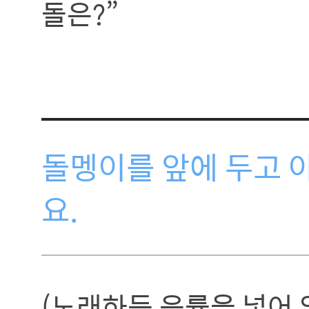
돌은?”
돌멩이를 앞에 두고 
요.
(노래하듯 음률을 넣어