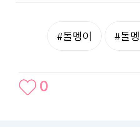
#돌멩이
#돌
0