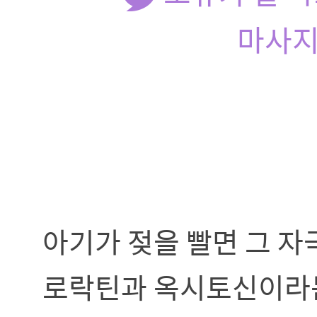
마사지
아기가 젖을 빨면 그 
로락틴과 옥시토신이라는