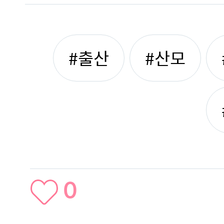
#출산
#산모
0