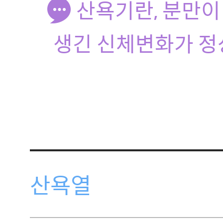
산욕기란, 분만이
생긴 신체변화가 정
산욕열