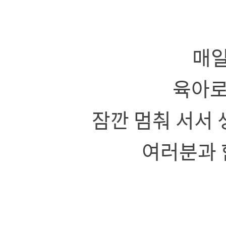
a
매
육아로
잠깐 멈춰 서서 
여러분과 