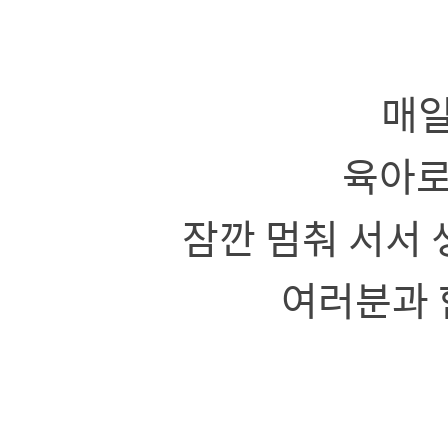
a
매
육아로
잠깐 멈춰 서서 
여러분과 