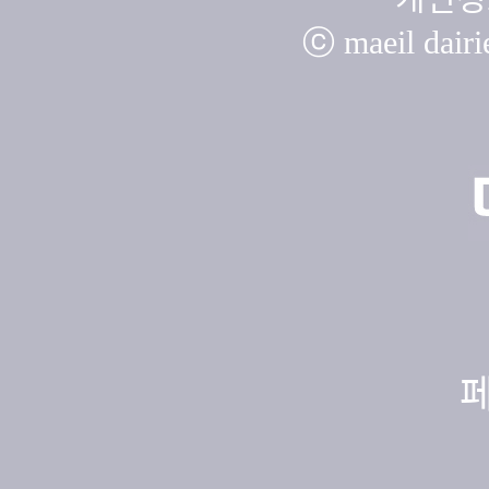
ⓒ maeil dairie