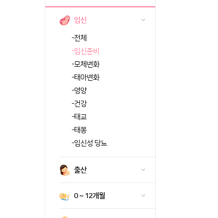
임신
-
전체
-
임신준비
-
모체변화
-
태아변화
-
영양
-
건강
-
태교
-
태몽
-
임신성 당뇨
출산
0 ~ 12개월