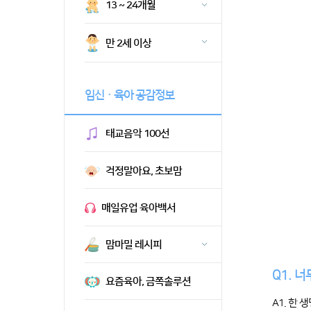
13 ~ 24개월
만 2세 이상
임신ㆍ육아 공감정보
태교음악 100선
걱정말아요, 초보맘
매일유업 육아백서
맘마밀 레시피
Q1. 
요즘육아, 금쪽솔루션
A1. 한