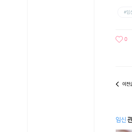
#임
0
이전
임신
관