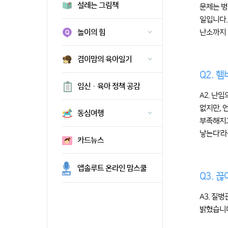
설레는 그림책
문제는 병
일입니다.
난소까지 
놀이의 힘
겸이맘의 육아일기
Q2. 
임신·육아 정책 공감
A2. 난
없지만, 
동심여행
부족해지고
낳는다’라
카드뉴스
앱솔루트 온라인 맘스쿨
Q3. 
A3. 질
밝혔습니다