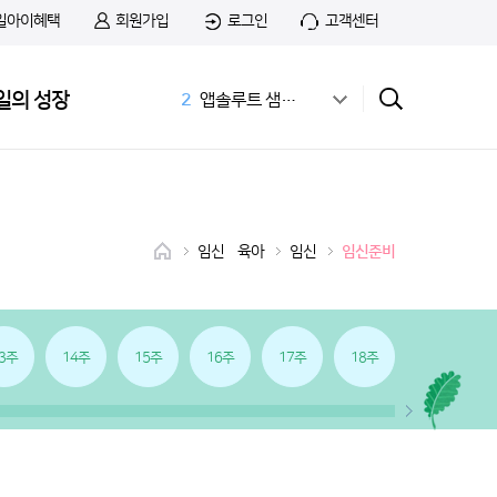
일아이혜택
회원가입
로그인
고객센터
1
무료샘플
일의 성장
2
앱솔루트 샘플신청
3
공식몰
4
상하목장
5
첫돌
6
아이간식
7
01:14 03:01
임신•육아
임신
임신준비
8
치즈
9
첫우유
10
36개월 아기 발달
3주
14주
15주
16주
17주
18주
19주