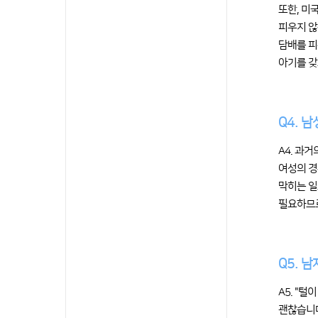
또한, 미국
피우지 않
담배를 피
아기를 갖
Q4. 
A4. 과
여성의 경
막히는 일
필요하므로
Q5. 
A5. "
괜찮습니다