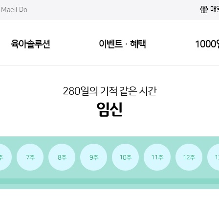
매
Maeil Do
육아솔루션
이벤트·혜택
1000
280일의 기적 같은 시간
주
7주
8주
9주
10주
11주
12주
1