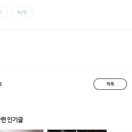
신
#난임
글
목록
련 인기글