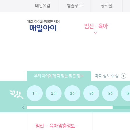
매일유업
앱솔루트
공식몰
임신·육아
아이정보수정
우리 아이에게 딱 맞는 맞춤 정보
1주
2주
3주
4주
5주
6
임신 · 육아 맞춤정보